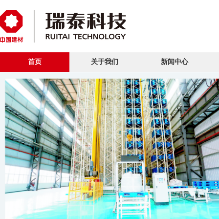
首页
关于我们
新闻中心