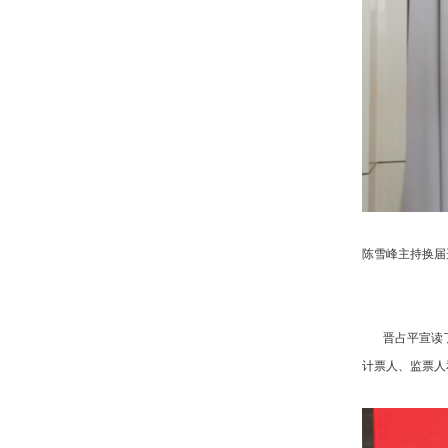
陈雪峰主持换届
晋占平宣读了
计票人、监票人