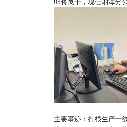
03蒋良平，现任湘潭分
主要事迹：扎根生产一