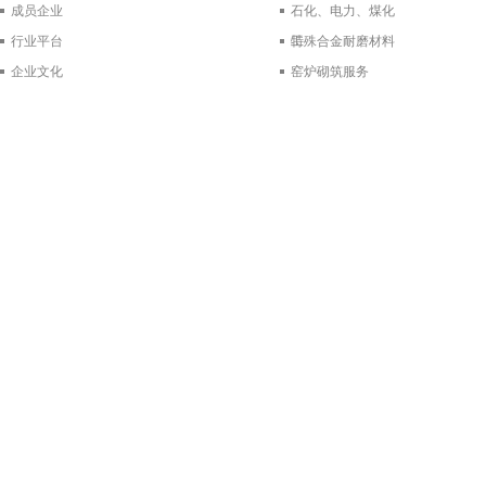
成员企业
石化、电力、煤化
行业平台
工
特殊合金耐磨材料
企业文化
窑炉砌筑服务