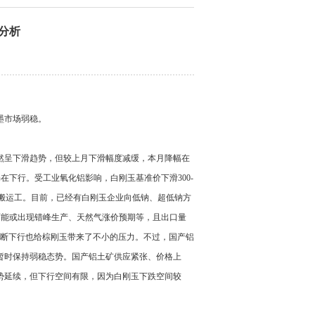
场分析
墨市场弱稳。
然呈下滑趋势，但较上月下滑幅度减缓，本月降幅在
铝仍在下行。受工业氧化铝影响，白刚玉基准价下滑300-
的搬运工。目前，已经有白刚玉企业向低钠、超低钠方
季可能或出现错峰生产、天然气涨价预期等，且出口量
不断下行也给棕刚玉带来了不小的压力。不过，国产铝
暂时保持弱稳态势。国产铝土矿供应紧张、价格上
势延续，但下行空间有限，因为白刚玉下跌空间较