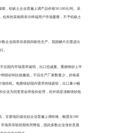
铝矾土企业普遍上调产品价格50-100元/吨。采
内，也有的采购商表示终端用户市场萎靡，不予铝矾土
少数企业因库存原因间歇性生产。我国鳞片石墨进出
运行。
砂不仅国内市场需求减弱，出口也减量。重烧镁砂上半
定。中档镁砂则比较尴尬，不仅生产厂家数量少，价格基
市场转机。电熔镁砂国内需求持续疲软，出口量小幅
有的企业为回笼资金而低价处理，此外就是顶账镁砂低
，甘肃地区碳化硅企业普遍上调价格，幅度在100
，市场库存较前期有所降低，因此多数企业涨价意愿