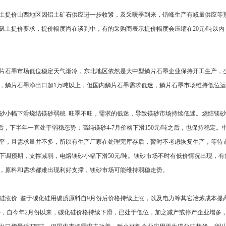
土提价山西地区因铝土矿石供应进一步收紧，及采暖季到来，错峰生产有减量供应等预期，
矾土提价要求，提价幅度尚在谈判中，有的采购商表示提价幅度会压缩在20元/吨以
片石墨市场低位稳定天气渐冷，东北地区依然是大中型鳞片石墨企业保持开工生产，
，鳞片石墨净出口超1万吨以上，但国内鳞片石墨需求低迷，鳞片石墨市场维持低位
砂小幅下滑烧结镁砂弱稳 旺季不旺，需求的低迷，导致镁砂市场持续低迷。烧结镁
/吨后，下半年一直处于弱稳态势；高纯镁砂4-7月价格下滑150元/吨之后，也保持稳
平，且需求量并不多，所以有生产厂家在处理完库存后，暂时不考虑恢复生产，等待
下调预期，支撑减弱，电熔镁砂小幅下滑50元/吨。镁砂市场不时有低价情况出现，
，原料和需求都难出现利好支撑，镁砂市场可能维持弱稳走势。
硅涨价 鉴于碳化硅用碳质原料自9月份后价格持续上涨，以及电力等其它冶炼成本提高
外，自今年2月份以来，碳化硅价格持续下滑，已处于低位，加之减产或停产企业增多