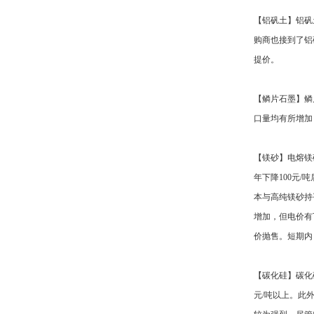
【铝矾土】铝矾
购商也接到了铝
提价。
【鳞片石墨】鳞
口量均有所增加
【镁砂】电熔镁
年下降100元
本与高纯镁砂持
增加，但电价有
价抛售。短期内
【碳化硅】碳化
元/吨以上。此