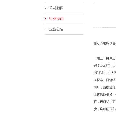
公司新闻
行业动态
企业公告
耐材之窗数据显
【刚玉】白刚玉
80-115元/
400元/吨。
向探索。而烧结
尚可，所以烧结
土矿供应偏紧。
行，进口铝土矿
少，烧结刚玉和