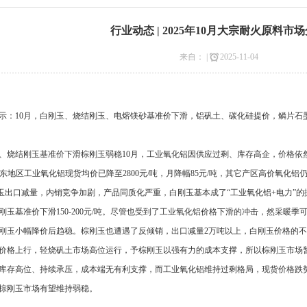
行业动态 | 2025年10月大宗耐火原料市
来自： |
2025-11-04
示：10月，白刚玉、烧结刚玉、电熔镁砂基准价下滑，铝矾土、碳化硅提价，鳞片石
、烧结刚玉基准价下滑棕刚玉弱稳10月，工业氧化铝因供应过剩、库存高企，价格依
吨，山东地区工业氧化铝现货均价已降至2800元/吨，月降幅85元/吨，其它产区高价氧化
白刚玉出口减量，内销竞争加剧，产品同质化严重，白刚玉基本成了“工业氧化铝+电力”
刚玉基准价下滑150-200元/吨。尽管也受到了工业氧化铝价格下滑的冲击，然采暖
刚玉小幅降价后趋稳。棕刚玉也遭遇了反倾销，出口减量2万吨以上，白刚玉价格的
价格上行，轻烧矾土市场高位运行，予棕刚玉以强有力的成本支撑，所以棕刚玉市场
库存高位、持续承压，成本端无有利支撑，而工业氧化铝维持过剩格局，现货价格跌
棕刚玉市场有望维持弱稳。