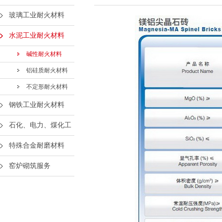
玻璃工业耐火材料
水泥工业耐火材料
碱性耐火材料
铝硅质耐火材料
不定形耐火材料
钢铁工业耐火材料
石化、电力、煤化工
特殊合金耐磨材料
窑炉砌筑服务