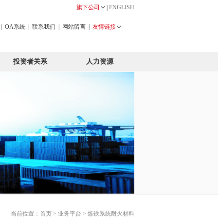
旗下公司
|
ENGLISH
|
OA系统
|
联系我们
|
网站留言
|
友情链接
投资者关系
人力资源
当前位置：
首页
>
业务平台
> 炼铁系统耐火材料