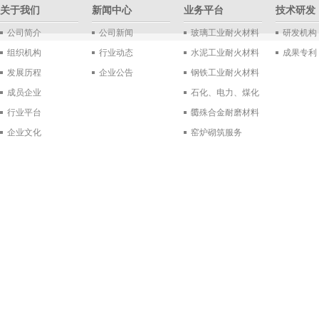
关于我们
新闻中心
业务平台
技术研发
公司简介
公司新闻
玻璃工业耐火材料
研发机构
组织机构
行业动态
水泥工业耐火材料
成果专利
发展历程
企业公告
钢铁工业耐火材料
成员企业
石化、电力、煤化
行业平台
工
特殊合金耐磨材料
企业文化
窑炉砌筑服务