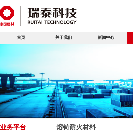
首页
关于我们
新闻中心
业务平台
熔铸耐火材料