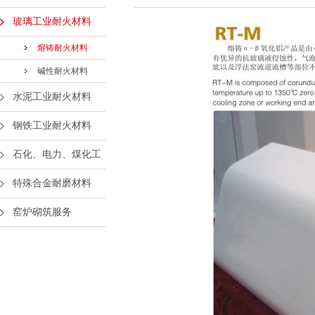
玻璃工业耐火材料
熔铸耐火材料
碱性耐火材料
水泥工业耐火材料
钢铁工业耐火材料
石化、电力、煤化工
特殊合金耐磨材料
窑炉砌筑服务