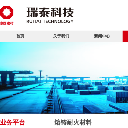
首页
关于我们
新闻中心
业务平台
熔铸耐火材料