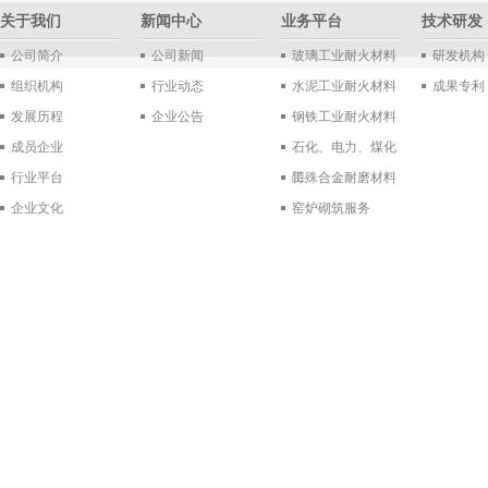
关于我们
新闻中心
业务平台
技术研发
公司简介
公司新闻
玻璃工业耐火材料
研发机构
组织机构
行业动态
水泥工业耐火材料
成果专利
发展历程
企业公告
钢铁工业耐火材料
成员企业
石化、电力、煤化
行业平台
工
特殊合金耐磨材料
企业文化
窑炉砌筑服务